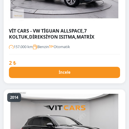
VİT CARS - VW TİGUAN ALLSPACE,7
KOLTUK,DİREKSİYON ISITMA,MATRİX
157.000 km
Benzin
Otomatik
2 ₺
İncele
2014