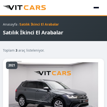
Anasayfa
Satılık İkinci El Arabalar
Satılık İkinci El Arabalar
Toplam
3
araç listeleniyor.
2021